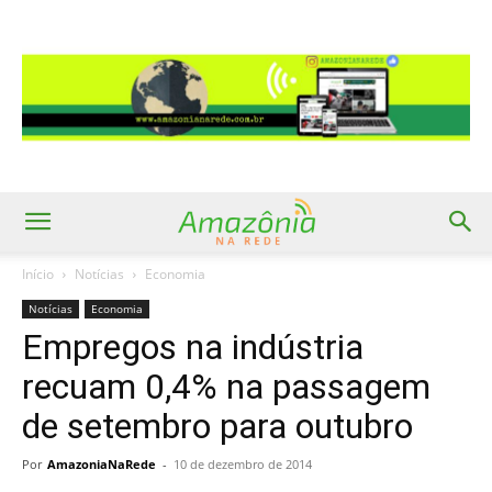
Início
Notícias
Economia
Notícias
Economia
Empregos na indústria
recuam 0,4% na passagem
de setembro para outubro
Por
AmazoniaNaRede
-
10 de dezembro de 2014