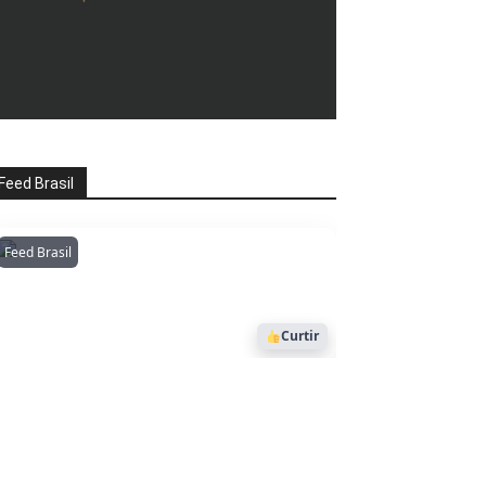
Feed Brasil
Feed Brasil
Amazonianarede
1053
Curtir