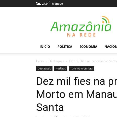
C
27.9
Manaus
Amazônia
na
Rede
INÍCIO
POLÍTICA
ECONOMIA
NACIO
Início
Destaques
Dez mil fies na procissão e Sen
Destaques
Notícias
Turismo e Cultura
Dez mil fies na 
Morto em Manaus
Santa