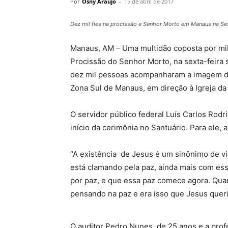
Por
Osny Araújo
-
15 de abril de 2017
Dez mil fies na procissão e Senhor Morto em Manaus na Sex
Manaus, AM – Uma multidão coposta por mi
Procissão do Senhor Morto, na sexta-feira
dez mil pessoas acompanharam a imagem de 
Zona Sul de Manaus, em direção à Igreja da 
O servidor público federal Luís Carlos Rod
início da cerimônia no Santuário. Para ele,
“A existência de Jesus é um sinônimo de v
está clamando pela paz, ainda mais com e
por paz, e que essa paz comece agora. Qu
pensando na paz e era isso que Jesus quer
O auditor Pedro Nunes, de 25 anos e a pro