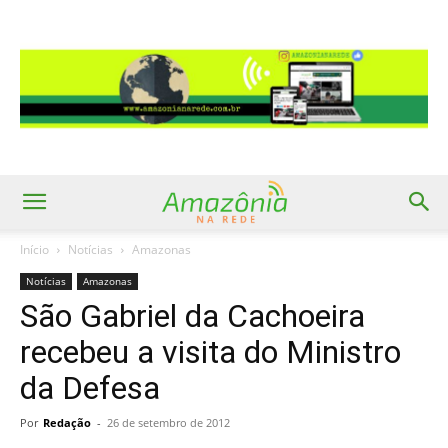
Início
Notícias
Amazonas
Notícias
Amazonas
São Gabriel da Cachoeira
recebeu a visita do Ministro
da Defesa
Por
Redação
-
26 de setembro de 2012