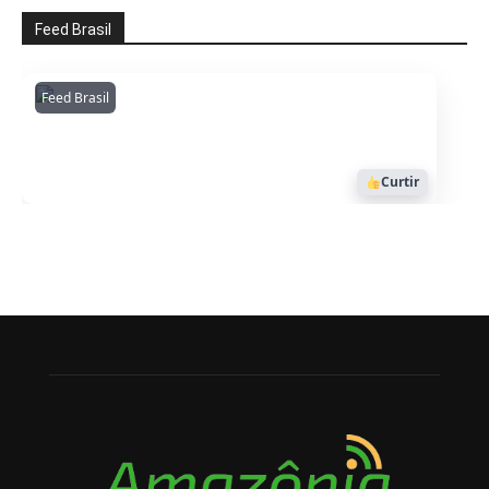
Feed Brasil
Feed Brasil
Amazonianarede
1053
Curtir