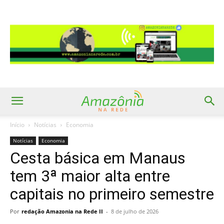
Início
Notícias
Economia
Notícias
Economia
Cesta básica em Manaus
tem 3ª maior alta entre
capitais no primeiro semestre
Por
redação Amazonia na Rede II
-
8 de julho de 2026