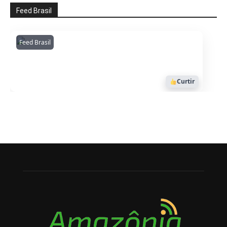
Feed Brasil
Feed Brasil
Amazonianarede
1053
Curtir