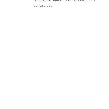
tendo como referência o mapa de pontos
auriculares,...