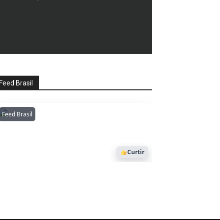
Feed Brasil
Feed Brasil
Amazonianarede
1053
Curtir