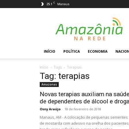
C
25.1
Manaus
Amazônia
na
Rede
INÍCIO
POLÍTICA
ECONOMIA
NACIO
Início
Tags
Terapias
Tag: terapias
Amazonas
Novas terapias auxiliam na saúd
de dependentes de álcool e drog
Osny Araújo
-
18 de fevereiro de 2018
Manaus, AM - A colocação de pequenas sementes
de mostarda com adesivo na orelha dos pacientes