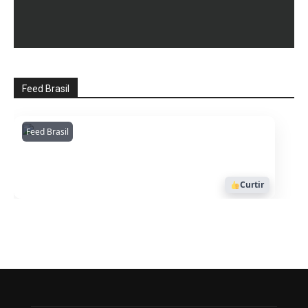
Feed Brasil
Feed Brasil
Amazonianarede
1053
Curtir