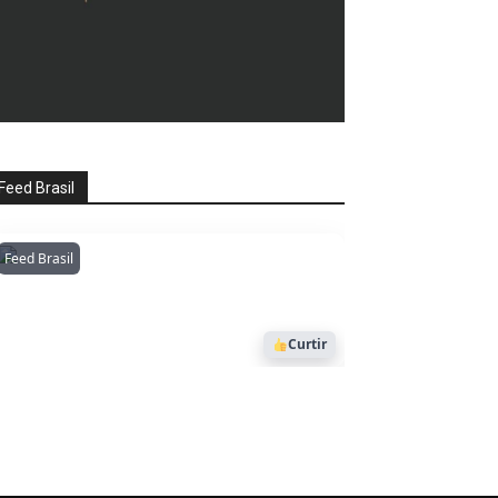
Feed Brasil
Feed Brasil
Amazonianarede
1053
Curtir