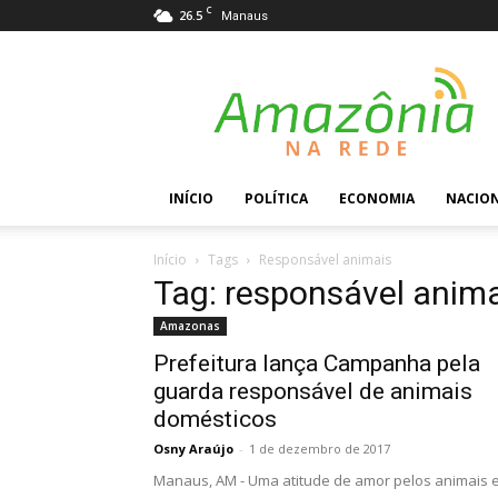
C
26.5
Manaus
Amazônia
na
Rede
INÍCIO
POLÍTICA
ECONOMIA
NACIO
Início
Tags
Responsável animais
Tag: responsável anim
Amazonas
Prefeitura lança Campanha pela
guarda responsável de animais
domésticos
Osny Araújo
-
1 de dezembro de 2017
Manaus, AM - Uma atitude de amor pelos animais 