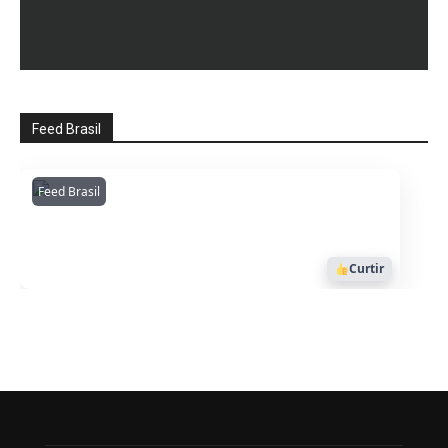
Feed Brasil
Feed Brasil
Amazonianarede
1053
Curtir