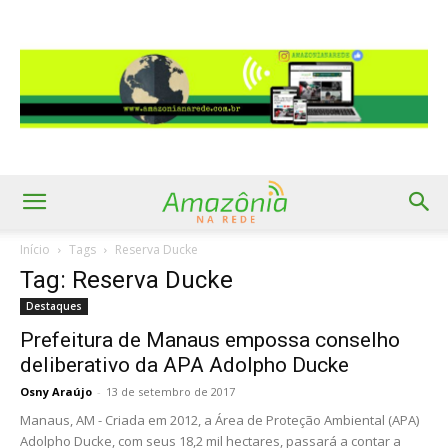
Início
Tags
Reserva Ducke
Tag: Reserva Ducke
Destaques
Prefeitura de Manaus empossa conselho
deliberativo da APA Adolpho Ducke
Osny Araújo
-
13 de setembro de 2017
Manaus, AM - Criada em 2012, a Área de Proteção Ambiental (APA)
Adolpho Ducke, com seus 18,2 mil hectares, passará a contar a