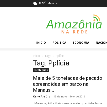
C
26.5
Manaus
Amazônia
na
Rede
INÍCIO
POLÍTICA
ECONOMIA
NACIO
Início
Tags
Pplícia
Tag: Pplícia
Destaques
Mais de 5 toneladas de pecado
apreendidas em barco na
Manaus...
Osny Araújo
-
15 de novembro de 2016
Manaus, AM - Mais uma grande quantidade de