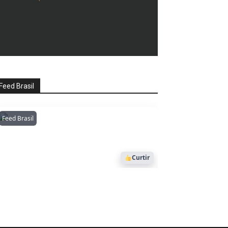
Feed Brasil
Feed Brasil
Amazonianarede
1053
Curtir