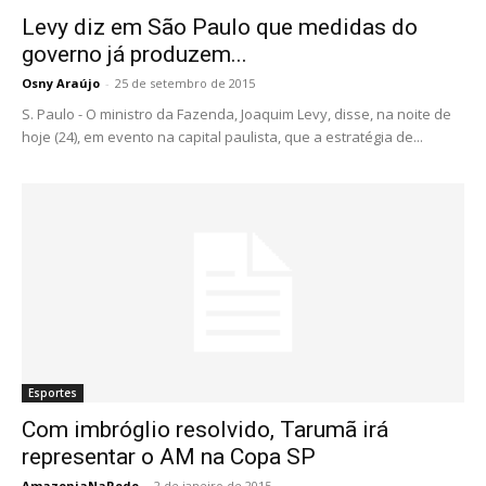
Levy diz em São Paulo que medidas do
governo já produzem...
Osny Araújo
-
25 de setembro de 2015
S. Paulo - O ministro da Fazenda, Joaquim Levy, disse, na noite de
hoje (24), em evento na capital paulista, que a estratégia de...
Esportes
Com imbróglio resolvido, Tarumã irá
representar o AM na Copa SP
AmazoniaNaRede
-
2 de janeiro de 2015