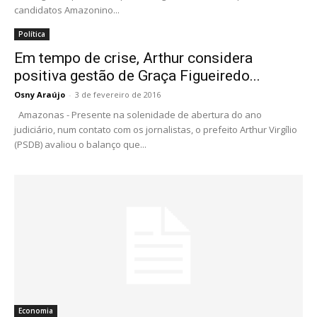
candidatos Amazonino...
Política
Em tempo de crise, Arthur considera
positiva gestão de Graça Figueiredo...
Osny Araújo
-
3 de fevereiro de 2016
Amazonas - Presente na solenidade de abertura do ano
judiciário, num contato com os jornalistas, o prefeito Arthur Virgílio
(PSDB) avaliou o balanço que...
Economia