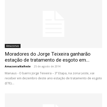
Amazonas
Moradores do Jorge Teixeira ganharão
estação de tratamento de esgoto em...
AmazoniaNaRede
-
25 de agosto de 2014
Manaus - O bairro Jorge Teixeira – 3ª Etapa, na zona Leste, vai
receber em dezembro deste ano estação de tratamento de esgoto
(ETE)....