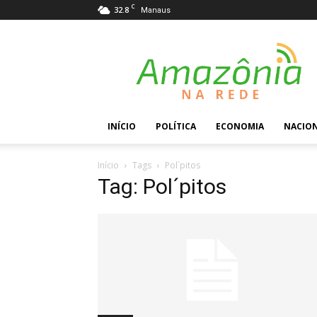
C
32.8
Manaus
Amazônia
na
Rede
INÍCIO
POLÍTICA
ECONOMIA
NACIO
Início
Tags
Pol´pitos
Tag: Pol´pitos