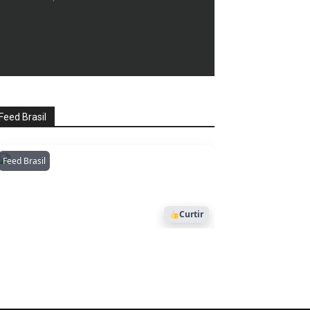
Feed Brasil
Feed Brasil
Amazonianarede
1053
Curtir