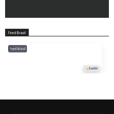
Feed Brasil
Feed Brasil
Amazonianarede
1053
Curtir