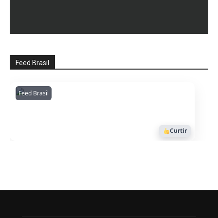
Feed Brasil
Feed Brasil
Amazonianarede
1053
Curtir