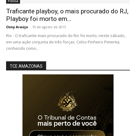
Polícia
Traficante playboy, o mais procurado do RJ,
Playboy foi morto em...
Osny Araújo
-
10 de agosto de 2015
Rio - O traficante mais procurado do Rio foi morto, neste sábado,
em uma ação conjunta de três forças. Celso Pinheiro Pimenta,
conhecido como...
TCE AMAZONAS