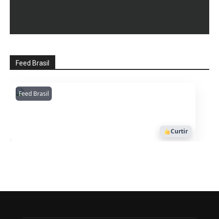
Feed Brasil
Feed Brasil
Amazonianarede
1053
Curtir