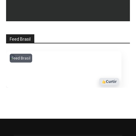
Feed Brasil
Feed Brasil
Amazonianarede
1053
Curtir