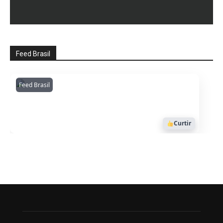
Feed Brasil
Feed Brasil
Amazonianarede
1053
Curtir