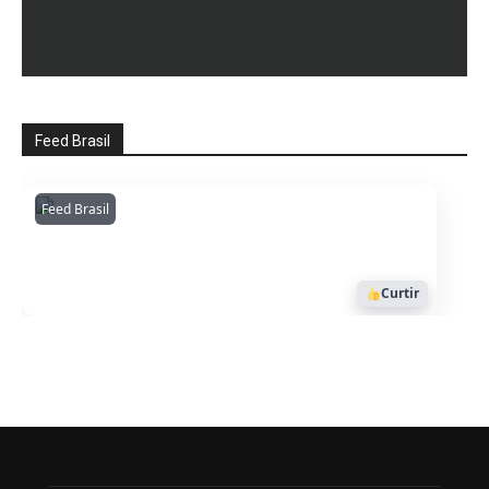
Feed Brasil
Feed Brasil
Amazonianarede
1053
Curtir