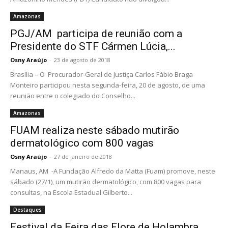
Amazonas
PGJ/AM participa de reunião com a
Presidente do STF Cármen Lúcia,...
Osny Araújo
-
23 de agosto de 2018
Brasília – O Procurador-Geral de Justiça Carlos Fábio Braga
Monteiro participou nesta segunda-feira, 20 de agosto, de uma
reunião entre o colegiado do Conselho...
Amazonas
FUAM realiza neste sábado mutirão
dermatológico com 800 vagas
Osny Araújo
-
27 de janeiro de 2018
Manaus, AM -A Fundação Alfredo da Matta (Fuam) promove, neste
sábado (27/1), um mutirão dermatológico, com 800 vagas para
consultas, na Escola Estadual Gilberto...
Destaques
Festival da Feira das Flore de Holambra