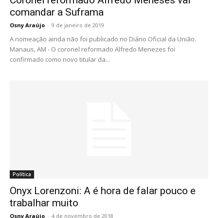
Coronel reformado Alfredo Meneses vai
comandar a Suframa
Osny Araújo
-
9 de janeiro de 2019
A nomeação ainda não foi publicado no Diário Oficial da União.
Manaus, AM - O coronel reformado Alfredo Menezes foi
confirmado como novo titular da...
Política
Onyx Lorenzoni: A é hora de falar pouco e
trabalhar muito
Osny Araújo
-
4 de novembro de 2018