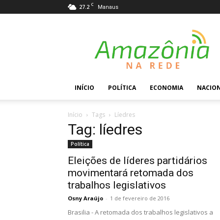
C
27.2
Manaus
Amazônia
na
Rede
INÍCIO
POLÍTICA
ECONOMIA
NACIO
Início
Tags
Líedres
Tag: líedres
Política
Eleições de líderes partidários
movimentará retomada dos
trabalhos legislativos
Osny Araújo
-
1 de fevereiro de 2016
Brasilia - A retomada dos trabalhos legislativos a