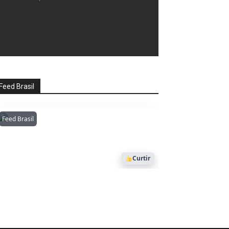
Feed Brasil
Feed Brasil
Amazonianarede
1053
Curtir