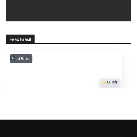
Feed Brasil
Feed Brasil
Amazonianarede
1053
Curtir