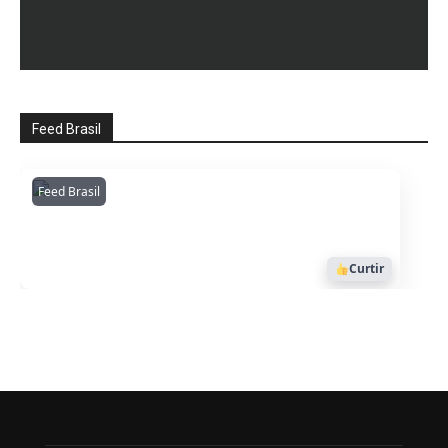
Feed Brasil
Feed Brasil
Amazonianarede
1053
Curtir