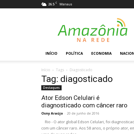
C
26.5
Manaus
Amazônia
na
Rede
INÍCIO
POLÍTICA
ECONOMIA
NACIO
Início
Tags
Diagosticado
Tag: diagosticado
Destaques
Ator Edson Celulari é
diagnosticado com câncer raro
Osny Araújo
-
20 de junho de 2016
Rio - O ator global Edson Celulari, foi diagnostica
com um câncer raro. Aos 58 anos, o próprio ator, e