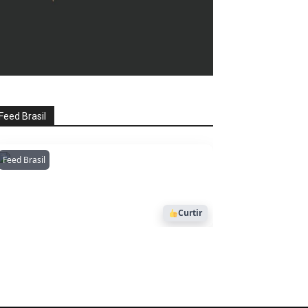
Feed Brasil
Feed Brasil
Amazonianarede
1053
Curtir