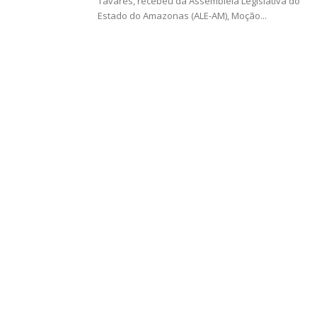
Tavares, recebeu da Assembleia Legislativa do
Estado do Amazonas (ALE-AM), Moção...