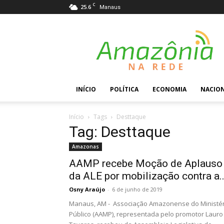
C
25.6
Manaus
Amazônia
na
Rede
INÍCIO
POLÍTICA
ECONOMIA
NACIO
Início
Tags
Desttaque
Tag: Desttaque
Amazonas
AAMP recebe Moção de Aplauso
da ALE por mobilização contra a..
Osny Araújo
-
6 de junho de 2019
Manaus, AM - Associação Amazonense do Ministér
Público (AAMP), representada pelo promotor Lauro