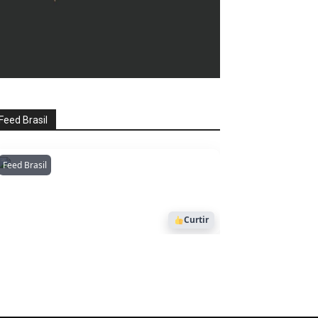
Feed Brasil
Feed Brasil
Amazonianarede
1053
Curtir