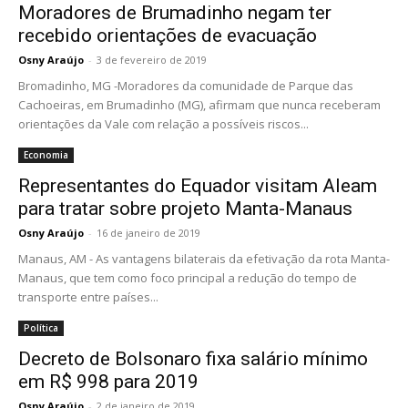
Moradores de Brumadinho negam ter
recebido orientações de evacuação
Osny Araújo
-
3 de fevereiro de 2019
Bromadinho, MG -Moradores da comunidade de Parque das
Cachoeiras, em Brumadinho (MG), afirmam que nunca receberam
orientações da Vale com relação a possíveis riscos...
Economia
Representantes do Equador visitam Aleam
para tratar sobre projeto Manta-Manaus
Osny Araújo
-
16 de janeiro de 2019
Manaus, AM - As vantagens bilaterais da efetivação da rota Manta-
Manaus, que tem como foco principal a redução do tempo de
transporte entre países...
Política
Decreto de Bolsonaro fixa salário mínimo
em R$ 998 para 2019
Osny Araújo
-
2 de janeiro de 2019