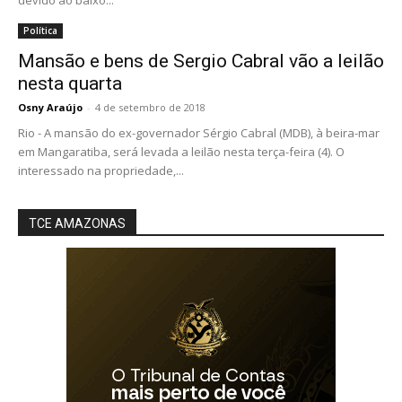
devido ao baixo...
Política
Mansão e bens de Sergio Cabral vão a leilão
nesta quarta
Osny Araújo
-
4 de setembro de 2018
Rio - A mansão do ex-governador Sérgio Cabral (MDB), à beira-mar
em Mangaratiba, será levada a leilão nesta terça-feira (4). O
interessado na propriedade,...
TCE AMAZONAS