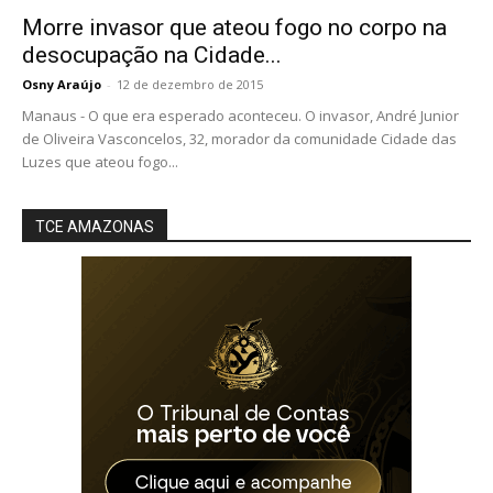
Morre invasor que ateou fogo no corpo na
desocupação na Cidade...
Osny Araújo
-
12 de dezembro de 2015
Manaus - O que era esperado aconteceu. O invasor, André Junior
de Oliveira Vasconcelos, 32, morador da comunidade Cidade das
Luzes que ateou fogo...
TCE AMAZONAS