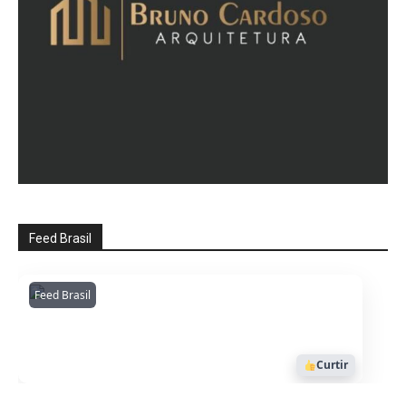
Feed Brasil
Feed Brasil
Amazonianarede
1053
Curtir