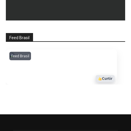
Feed Brasil
Feed Brasil
Amazonianarede
1053
Curtir