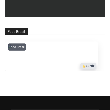
Feed Brasil
Feed Brasil
Amazonianarede
1053
Curtir