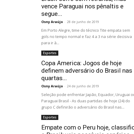
vence Paraguai nos pênaltis e
segue...
Osny Araújo
-
28 de junho de 2019
Em Porto Alegre, time do técnico Tite empata sem
gols no tempo normal e faz 4 a 3 na série decisiva
para ir à...
Esportes
Copa America: Jogos de hoje
definem adversário do Brasil nas
quartas...
Osny Araújo
-
24 de junho de 2019
Seleção pode enfrentar Japão, Equador, Uruguai o
Paraguai Brasil - As duas partidas de hoje (24) do
grupo C definirão o adversário do Brasil nas...
Esportes
Empate com o Peru hoje, classifi