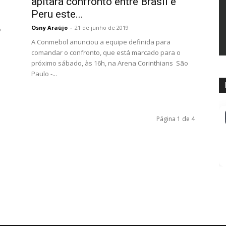
.
apitará confronto entre Brasil e
Peru este...
Osny Araújo
-
21 de junho de 2019
o
A Conmebol anunciou a equipe definida para
comandar o confronto, que está marcado para o
próximo sábado, às 16h, na Arena Corinthians São
Paulo -...
Página 1 de 4