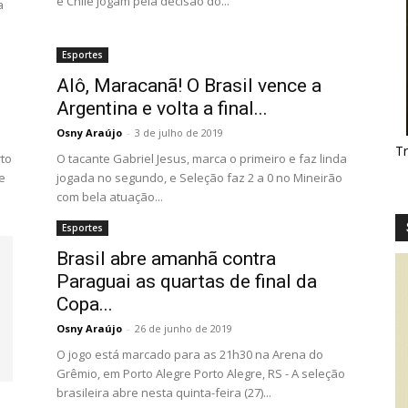
e Chile jogam pela decisão do...
a
Esportes
Alô, Maracanã! O Brasil vence a
Argentina e volta a final...
Osny Araújo
-
3 de julho de 2019
T
rto
O tacante Gabriel Jesus, marca o primeiro e faz linda
e
jogada no segundo, e Seleção faz 2 a 0 no Mineirão
com bela atuação...
Esportes
Brasil abre amanhã contra
Paraguai as quartas de final da
Copa...
Osny Araújo
-
26 de junho de 2019
O jogo está marcado para as 21h30 na Arena do
Grêmio, em Porto Alegre Porto Alegre, RS - A seleção
brasileira abre nesta quinta-feira (27)...