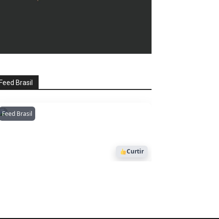
Feed Brasil
Feed Brasil
Amazonianarede
1053
Curtir