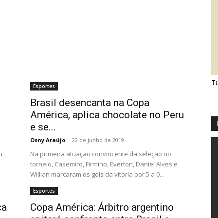
Tu
Esportes
Brasil desencanta na Copa
América, aplica chocolate no Peru
e se...
Osny Araújo
-
22 de junho de 2019
u
Na primeira atuação convincente da seleção no
torneio, Casemiro, Firmino, Everton, Daniel Alves e
Willian marcaram os gols da vitória por 5 a 0...
Esportes
ca
Copa América: Árbitro argentino