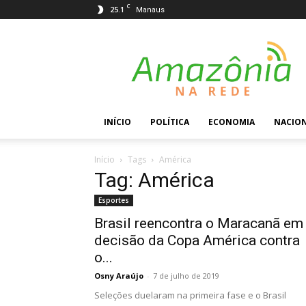
C
25.1
Manaus
Amazônia
na
Rede
INÍCIO
POLÍTICA
ECONOMIA
NACIO
Início
Tags
América
Tag: América
Esportes
Brasil reencontra o Maracanã em
decisão da Copa América contra
o...
Osny Araújo
-
7 de julho de 2019
Seleções duelaram na primeira fase e o Brasil