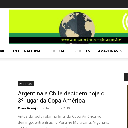
NAL
INTERNACIONAL
POLÍCIA
ESPORTES
AMAZONAS
Esportes
Argentina e Chile decidem hoje o
3º lugar da Copa América
Osny Araújo
-
6 de julho de 2019
Antes da bola rolar na final da Copa América no
domingo, entre Brasil e Peru no Maracanã, Argentina