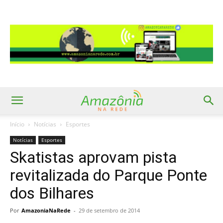
Início
Notícias
Esportes
Notícias
Esportes
Skatistas aprovam pista
revitalizada do Parque Ponte
dos Bilhares
Por
AmazoniaNaRede
-
29 de setembro de 2014