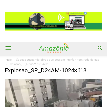
Início
Sabesp suspende obras que possam interferir em rede de gás
Explosao_SP_D24AM-1024x613
Explosao_SP_D24AM-1024×613