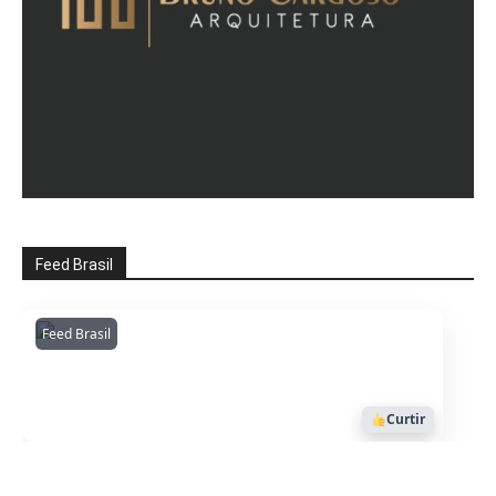
Feed Brasil
Feed Brasil
Amazonianarede
1053
Curtir