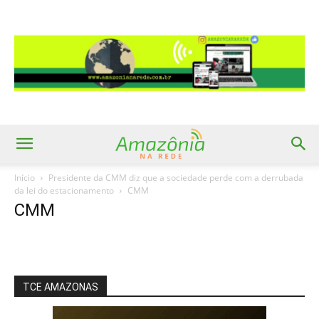
Início
Presidente da CMM diz que a sociedade perde com a derrubada
da lei do estacionamento
CMM
CMM
TCE AMAZONAS