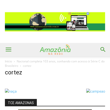
Início
Nacional completa 103 anos, sonhando com acesso à Série C do
Brasileiro
cortez
cortez
TCE AMAZONAS