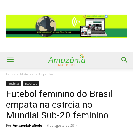
Início
Notícias
Esportes
Notícias
Esportes
Futebol feminino do Brasil
empata na estreia no
Mundial Sub-20 feminino
Por
AmazoniaNaRede
-
6 de agosto de 2014