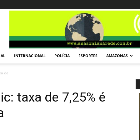
NAL
INTERNACIONAL
POLÍCIA
ESPORTES
AMAZONAS
xa de 7,25% é menor da história
c: taxa de 7,25% é
a