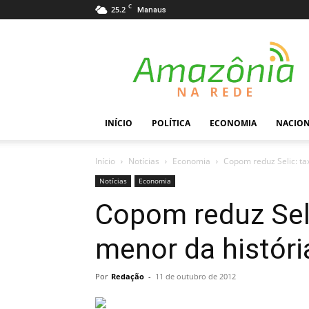
C
25.2
Manaus
Amazônia
na
Rede
INÍCIO
POLÍTICA
ECONOMIA
NACIO
Início
Notícias
Economia
Copom reduz Selic: ta
Notícias
Economia
Copom reduz Seli
menor da históri
Por
Redação
-
11 de outubro de 2012