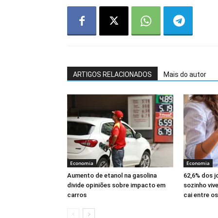
ARTIGOS RELACIONADOS
Mais do autor
Economia
Economia
Aumento de etanol na gasolina
62,6% dos 
divide opiniões sobre impacto em
sozinho viv
carros
cai entre o