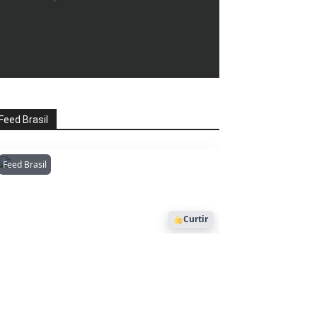
Feed Brasil
Feed Brasil
Amazonianarede
1053
Curtir