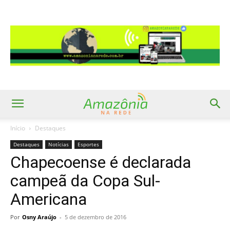
Início
Destaques
Destaques
Notícias
Esportes
Chapecoense é declarada
campeã da Copa Sul-
Americana
Por
Osny Araújo
-
5 de dezembro de 2016