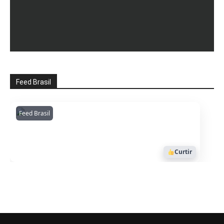
Feed Brasil
Feed Brasil
Amazonianarede
1053
Curtir