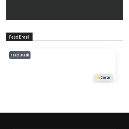
Feed Brasil
Feed Brasil
Amazonianarede
1053
Curtir