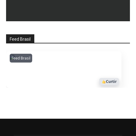
Feed Brasil
Feed Brasil
Amazonianarede
1053
Curtir