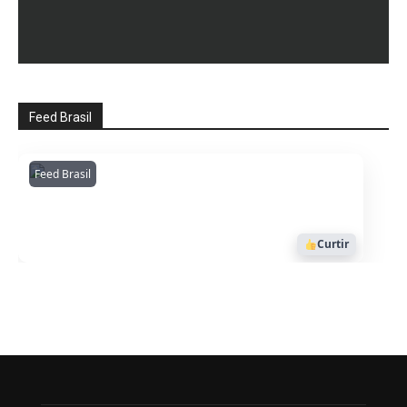
Feed Brasil
Feed Brasil
Amazonianarede
1053
Curtir