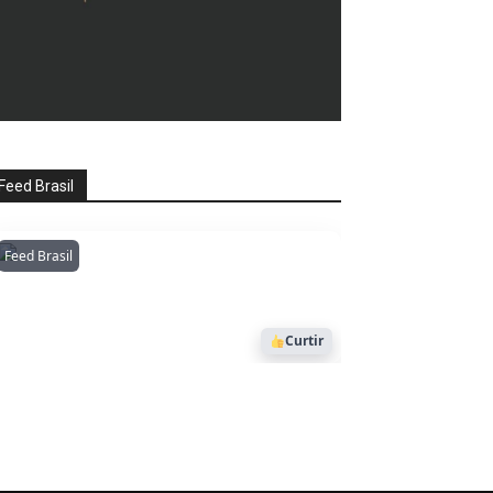
Feed Brasil
Feed Brasil
Amazonianarede
1053
Curtir