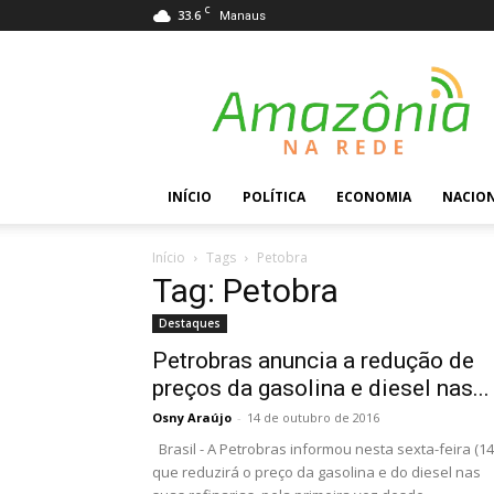
C
33.6
Manaus
Amazônia
na
Rede
INÍCIO
POLÍTICA
ECONOMIA
NACIO
Início
Tags
Petobra
Tag: Petobra
Destaques
Petrobras anuncia a redução de
preços da gasolina e diesel nas...
Osny Araújo
-
14 de outubro de 2016
Brasil - A Petrobras informou nesta sexta-feira (14
que reduzirá o preço da gasolina e do diesel nas