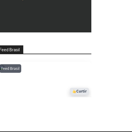
Feed Brasil
Feed Brasil
Amazonianarede
1053
Curtir