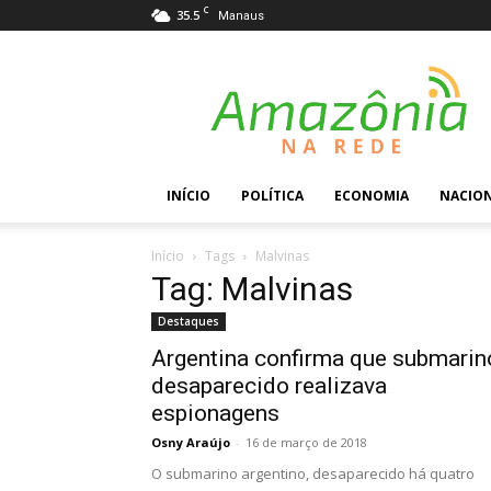
C
35.5
Manaus
Amazônia
na
Rede
INÍCIO
POLÍTICA
ECONOMIA
NACIO
Início
Tags
Malvinas
Tag: Malvinas
Destaques
Argentina confirma que submarin
desaparecido realizava
espionagens
Osny Araújo
-
16 de março de 2018
O submarino argentino, desaparecido há quatro