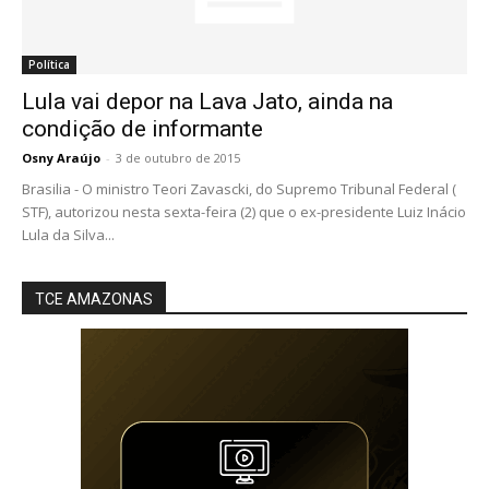
Política
Lula vai depor na Lava Jato, ainda na
condição de informante
Osny Araújo
-
3 de outubro de 2015
Brasilia - O ministro Teori Zavascki, do Supremo Tribunal Federal (
STF), autorizou nesta sexta-feira (2) que o ex-presidente Luiz Inácio
Lula da Silva...
TCE AMAZONAS