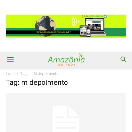
Início
Tags
M depoimento
Tag: m depoimento