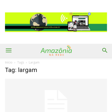
Início
Tags
Largam
Tag: largam