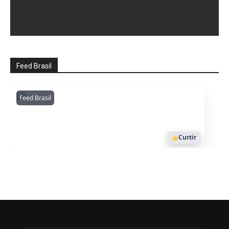
Feed Brasil
Feed Brasil
Amazonianarede
1053
Curtir