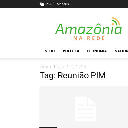
C
25.6
Manaus
Amazônia
na
Rede
INÍCIO
POLÍTICA
ECONOMIA
NACIO
Início
Tags
Reunião PIM
Tag: Reunião PIM