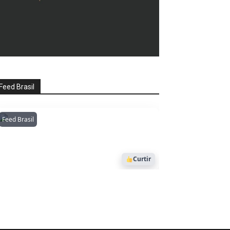
Feed Brasil
Feed Brasil
Amazonianarede
1053
Curtir