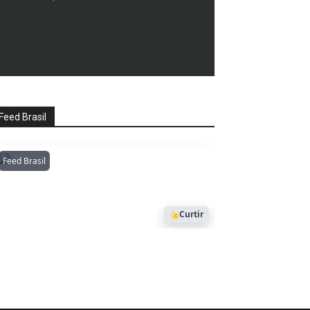
Feed Brasil
Feed Brasil
Amazonianarede
1053
Curtir