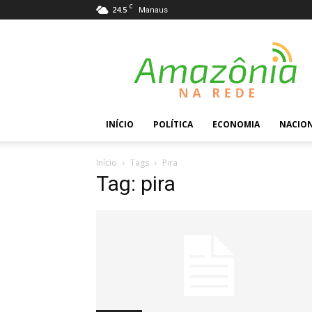
C
24.5
Manaus
Amazônia
na
Rede
INÍCIO
POLÍTICA
ECONOMIA
NACIO
Início
Tags
Pira
Tag: pira