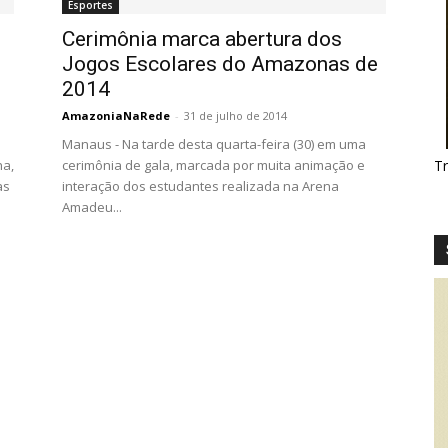
Esportes
Cerimônia marca abertura dos
Jogos Escolares do Amazonas de
2014
AmazoniaNaRede
-
31 de julho de 2014
Manaus - Na tarde desta quarta-feira (30) em uma
ha,
cerimônia de gala, marcada por muita animação e
T
as
interação dos estudantes realizada na Arena
Amadeu...