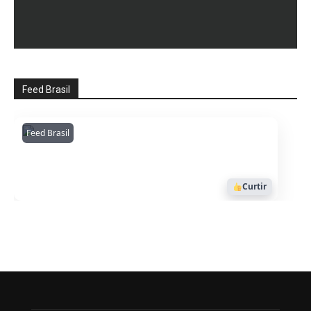
Feed Brasil
Feed Brasil
Amazonianarede
1053
Curtir