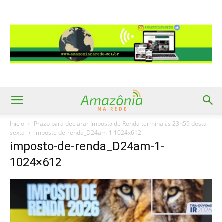
Início
Prazo para declarar Imposto de Renda termina às 23h59 desta
sexta
imposto-de-renda_D24am-1-1024x612
imposto-de-renda_D24am-1-
1024×612