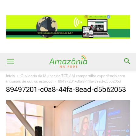
Início
Ouvidoria da Mulher do TCE-AM compartilha experiência com
tribunais de outros estados
89497201-c0a8-44fa-8ead-d5b62053
89497201-c0a8-44fa-8ead-d5b62053