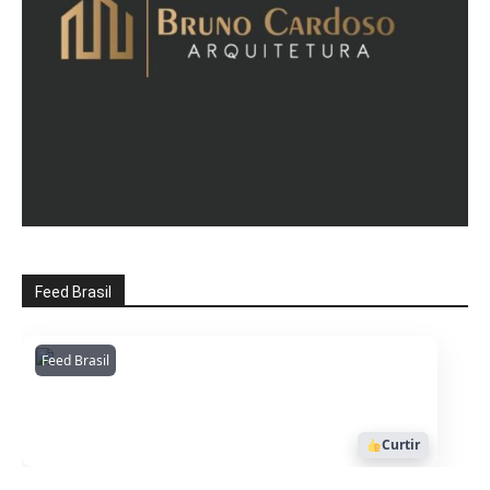
Feed Brasil
Feed Brasil
Amazonianarede
1053
Curtir